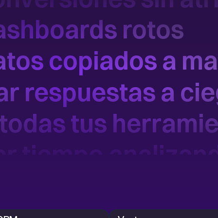
ashboards rotos
atos copiados a m
r respuestas a ci
 todas tus herrami
r tiempo analizan
rga de trabajo extr