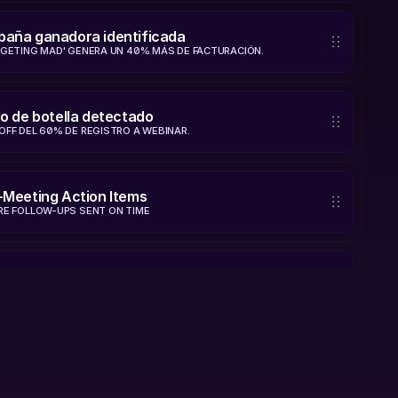
aña ganadora identificada
RGETING MAD' GENERA UN 40% MÁS DE FACTURACIÓN.
lo de botella detectado
OFF DEL 60% DE REGISTRO A WEBINAR.
-Meeting Action Items
RE FOLLOW-UPS SENT ON TIME
ent → Social Captions
PTION VARIATIONS IN MINUTES
-Purchase Care Bot
EWER TICKETS ESCALATED