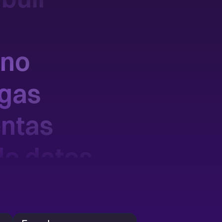
ano
egas
entas
do datos
a