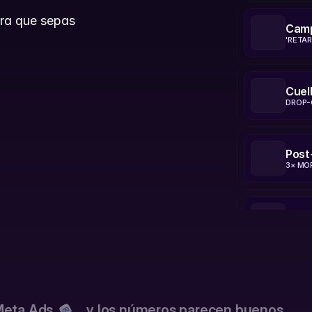
ra que sepas 
Camp
 
'RETA
Cuel
DROP-
Post
3× MO
Cont
10× CA
Post
35% F
eta Ads          y los números parecen buenos.