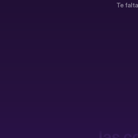
Te falt
las c