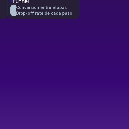
Funnel
Conversión entre etapas
Drop-off rate de cada paso