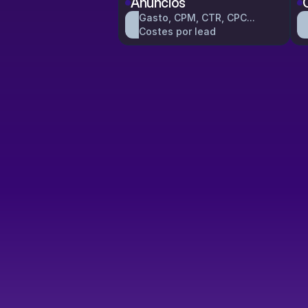
Anuncios
Gasto, CPM, CTR, CPC...
Costes por lead