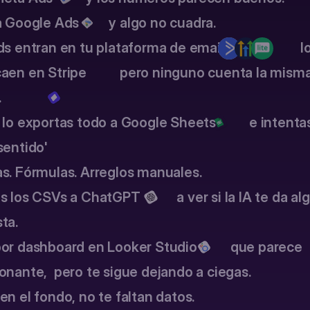
 Google Ads         y algo no cuadra.
Secu
70% F
 entran en tu plataforma de email,                      lo
aen en Stripe          pero ninguno cuenta la misma
Paym
.
30% F
lo exportas todo a Google Sheets          e intenta
sentido'
s. Fórmulas. Arreglos manuales.
 los CSVs a ChatGPT           a ver si la IA te da al
ta.
or dashboard en Looker Studio          que parece 
onante,  pero te sigue dejando a ciegas.
en el fondo, no te faltan datos.