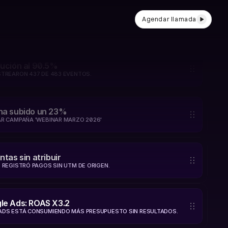
Agendar llamada
bución al 90.5%
STREARON 437 DE 483 EVENTOS. 
ha subido un 23%
AR CAMPAÑA 'WEBINAR MARZO 2026' 
ntas sin atribuir
E REGISTRÓ PAGOS SIN UTM DE ORIGEN.
le Ads: ROAS X3.2
ADS ESTÁ CONSUMIENDO MÁS PRESUPUESTO SIN RESULTADOS.