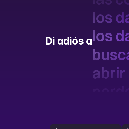
los d
los d
Di adiós a
busca
abrir
perde
la ca