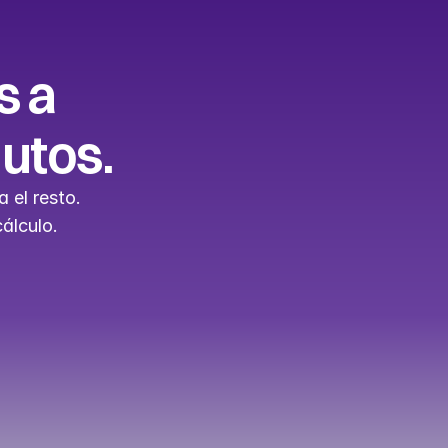
 a 
nutos.
 el resto. 
cálculo.