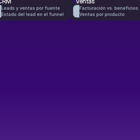
CRM
Ventas
Leads y ventas por fuente
Facturación vs. beneficios
Estado del lead en el funnel
Ventas por producto