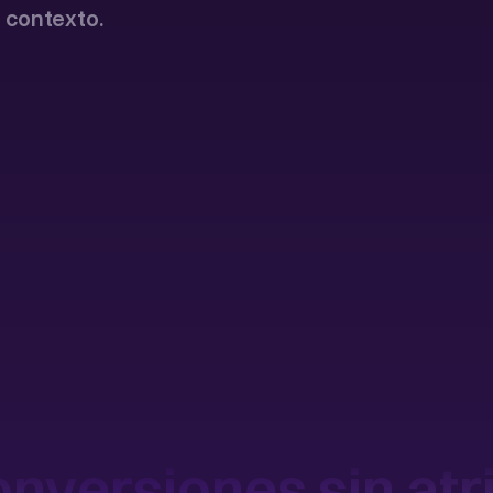
a contexto.
onversiones sin atr