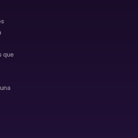
rity Incident Summaries
ASTER INCIDENT REPORTING
s 
 
ent Recovery Nudges
EWER INVOICES WRITTEN OFF
s que 
guna 