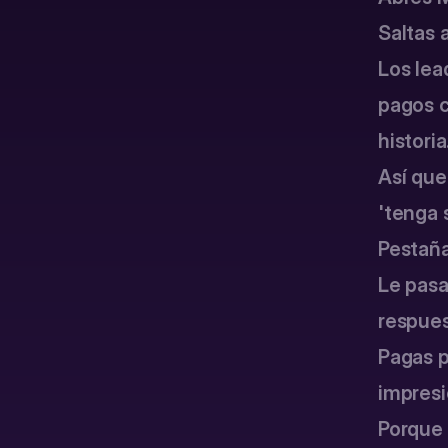
Saltas a
Los leads
pagos c
historia
Así que 
'tenga 
Pestaña
Le pasas
respues
Pagas p
impresi
Porque 