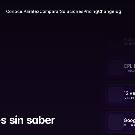
Conoce Paralex
Comparar
Soluciones
Pricing
Changelog
Atri
SE RA
CPL 
REVIS
12 ve
STRIP
es sin saber
Goog
META 